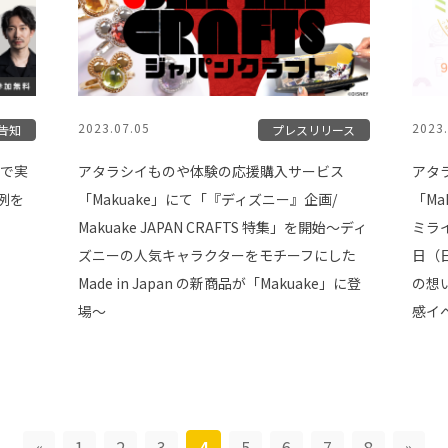
2023.07.05
2023.
告知
プレスリリース
用で実
アタラシイものや体験の応援購入サービス
アタ
例を
「Makuake」にて「『ディズニー』企画/
「Ma
Makuake JAPAN CRAFTS 特集」を開始〜ディ
ミライ
ズニーの人気キャラクターをモチーフにした
日（
Made in Japan の新商品が「Makuake」に登
の想
場〜
感イ
«
1
2
3
4
5
6
7
8
»