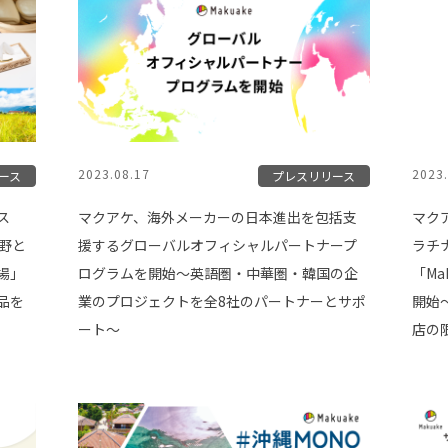
2023.08.17
2023.
ース
プレスリリース
ス
マクアケ、海外メーカーの日本進出を包括支
マク
長野と
援するグローバルオフィシャルパートナープ
ラチ
場」
ログラムを開始〜英語圏・中華圏・韓国の企
「M
品を
業のプロジェクトを全8社のパートナーとサポ
開始
ート〜
店の