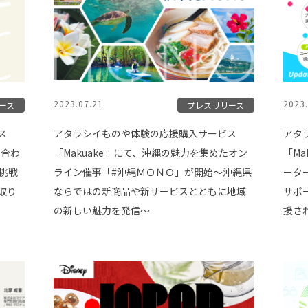
2023.07.21
2023.
ース
プレスリリース
ス
アタラシイものや体験の応援購入サービス
アタ
に合わ
「Makuake」にて、沖縄の魅力を集めたオン
「M
挑戦
ライン催事「#️沖縄ＭＯＮＯ」が開始〜沖縄県
ータ
取り
ならではの新商品や新サービスとともに地域
サポ
の新しい魅力を発信〜
援さ