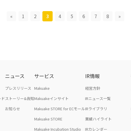
«
1
2
3
4
5
6
7
8
»
ニュース
サービス
IR情報
プレスリリース
Makuake
経営方針
ード
ストーリー&告知
Makuakeインサイト
IRニュース一覧
お知らせ
Makuake STORE for ECモール
IRライブラリ
Makuake STORE
業績ハイライト
Makuake Incubation Studio
IRカレンダー