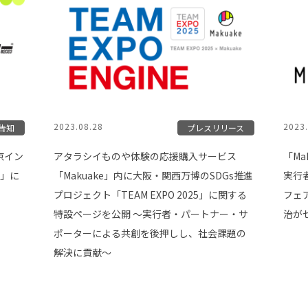
2023.08.28
2023.
告知
プレスリリース
京イン
アタラシイものや体験の応援購入サービス
「Ma
3」に
「Makuake」内に大阪・関西万博のSDGs推進
実行者
プロジェクト「TEAM EXPO 2025」に関する
フェア
特設ページを公開 〜実行者・パートナー・サ
治が
ポーターによる共創を後押しし、社会課題の
解決に貢献〜