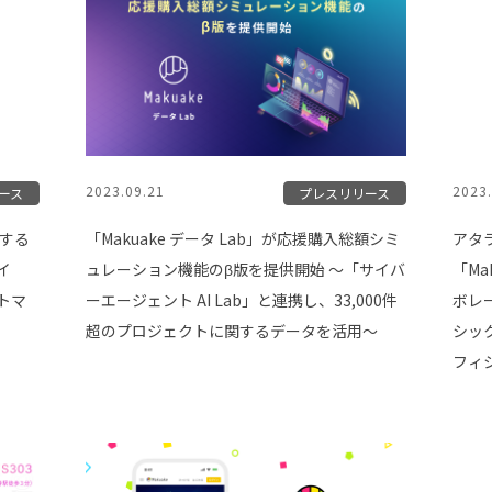
2023.09.21
2023.
ース
プレスリリース
営する
「Makuake データ Lab」が応援購入総額シミ
アタ
イ
ュレーション機能のβ版を提供開始 〜「サイバ
「M
トマ
ーエージェント AI Lab」と連携し、33,000件
ボレ
超のプロジェクトに関するデータを活用〜
シッ
フィ