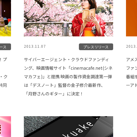
2013.11.07
2013.
ース
プレスリリース
！プ
サイバーエージェント・クラウドファンディ
アメ
ング、映画情報サイト「cinemacafe.net(シネ
ファ
ト・ク
マカフェ)」と提携 映画の製作資金調達第一弾
番組を
共同
は「デスノート」監督の金子修介最新作、
ーア
「月野さんのギター」に決定！