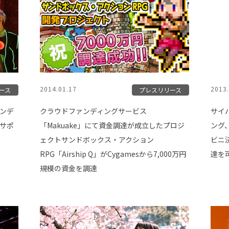
2014.01.17
2013.
ース
プレスリリース
ァンデ
クラウドファンディングサービス
サイ
のサポ
「Makuake」にて資金調達が成立したプロジ
ング
ェクトサンドボックス・アクション
ビニ
RPG「Airship Q」がCygamesから7,000万円
達を
規模の資金を調達