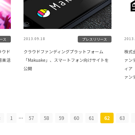
2013.09.18
2013.
ース
プレスリリース
クラウド
クラウドファンディングプラットフォーム
株式
音楽活
「Makuake」、スマートフォン向けサイトを
ァン
公開
ィア
ァン
«
1
…
57
58
59
60
61
62
63