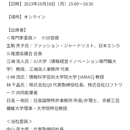
【日時】2023年10月16日（月）15:00〜16:30
【場所】オンライン
【出席者】
＜専門家委員＞ ※50音順
生駒 芳子氏：ファッション・ジャーナリスト、日本エシカ
ル推進協議会 会長
江端 浩人氏：iU大学（情報経営イノベーション専門職大
学） 教授、江端浩人事務所 代表
小林 茂氏：情報科学芸術大学院大学 [IAMAS] 教授
林 千晶氏：株式会社Q0 代表取締役社長、株式会社ロフトワ
ーク 共同創業者
日高 一樹氏：日高国際特許事務所 所長/弁理士、 京都工芸
繊維大学理事・大学院特任教授
＜当社委員＞
中山 亮太郎：代表取締役社長