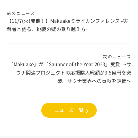
投
前のニュース
【11/7(火)開催！】Makuakeミライカンファレンス -実
稿
践者と語る、挑戦の壁の乗り越え方-
ナ
ビ
ゲ
次のニュース
「Makuake」が「Saunner of the Year 2023」受賞 〜サ
ー
ウナ関連プロジェクトの応援購入総額が3.5億円を突
シ
破。サウナ業界への貢献を評価〜
ョ
ン
ニュース一覧