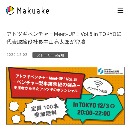
Skip
to
content
アトツギベンチャーMeet-UP！Vol.5 in TOKYOに
代表取締役社長中山亮太郎が登壇
2020.12.02
ストーリー&告知