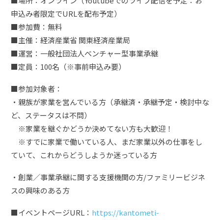
■場所：オンライン（Youtubeでのライブ配信を予定：お
申込み者限定でURLを配布予定）
■参加費：無料
■主催：経済産業省 関東経済産業局
■運営：一般社団法人ベンチャー型事業承継
■定員：100名（※事前申込み要）
■参加対象者：
・親族が家業を営んでいる方（承継済・承継予定・検討中な
ど、ステータスは不問）
※家業を継ぐかどうか決めてない方も大歓迎！
※すでに家業で働いている人、まだ家業以外の仕事をし
ていて、これからどうしようか迷っている方
・創業／事業承継に関する支援機関の方/ファミリービジネ
スの興味のある方
■イベントページURL：
https://kantometi-