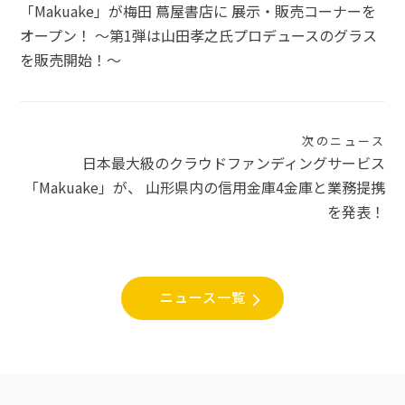
稿
「Makuake」が梅田 蔦屋書店に 展示・販売コーナーを
ナ
オープン！ 〜第1弾は山田孝之氏プロデュースのグラス
を販売開始！〜
ビ
ゲ
ー
次のニュース
シ
日本最大級のクラウドファンディングサービス
「Makuake」が、 山形県内の信用金庫4金庫と業務提携
ョ
を発表！
ン
ニュース一覧