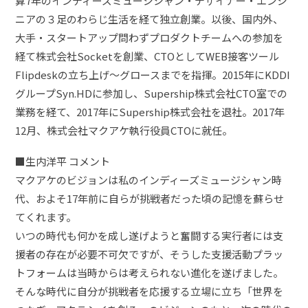
算7年のインディーズミュージシャン・デザイナー・エンジ
ニアの３足のわらじ生活を経て独立創業。以後、国内外、
大手・スタートアップ問わずプロダクトチームへの参加を
経て株式会社Socketを創業、CTOとしてWEB接客ツール
Flipdeskの立ち上げ〜グロースまでを指揮。2015年にKDDI
グループSyn.HDに参加し、Supership株式会社CTO室での
業務を経て、2017年にSupership株式会社を退社。2017年
12月、株式会社マクアケ執行役員CTOに就任。
■生内洋平 コメント
マクアケのビジョンは私のインディーズミュージシャン時
代、およそ17年前に自らが挑戦者だった頃の記憶を蘇らせ
てくれます。
いつの時代も何かを成し遂げようと奮闘する実行者には支
援者の存在が必要不可欠ですが、そうした支援活動プラッ
トフォームは当時からは考えられない進化を遂げました。
そんな時代に自分が挑戦者を応援する立場に立ち「世界を