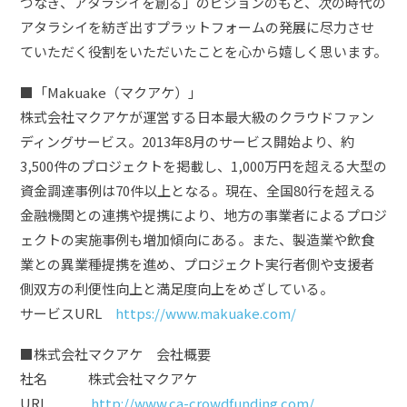
つなぎ、アタラシイを創る」のビジョンのもと、次の時代の
アタラシイを紡ぎ出すプラットフォームの発展に尽力させ
ていただく役割をいただいたことを心から嬉しく思います。
■「Makuake（マクアケ）」
株式会社マクアケが運営する日本最大級のクラウドファン
ディングサービス。2013年8月のサービス開始より、約
3,500件のプロジェクトを掲載し、1,000万円を超える大型の
資金調達事例は70件以上となる。現在、全国80行を超える
金融機関との連携や提携により、地方の事業者によるプロジ
ェクトの実施事例も増加傾向にある。また、製造業や飲食
業との異業種提携を進め、プロジェクト実行者側や支援者
側双方の利便性向上と満足度向上をめざしている。
サービスURL
https://www.makuake.com/
■株式会社マクアケ 会社概要
社名 株式会社マクアケ
URL
http://www.ca-crowdfunding.com/