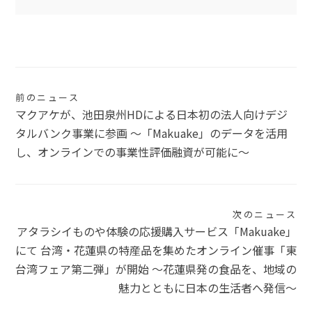
投
前のニュース
マクアケが、池田泉州HDによる日本初の法人向けデジ
稿
タルバンク事業に参画 〜「Makuake」のデータを活用
ナ
し、オンラインでの事業性評価融資が可能に〜
ビ
ゲ
次のニュース
ー
アタラシイものや体験の応援購入サービス「Makuake」
シ
にて 台湾・花蓮県の特産品を集めたオンライン催事「東
台湾フェア第二弾」が開始 〜花蓮県発の食品を、地域の
ョ
魅力とともに日本の生活者へ発信〜
ン