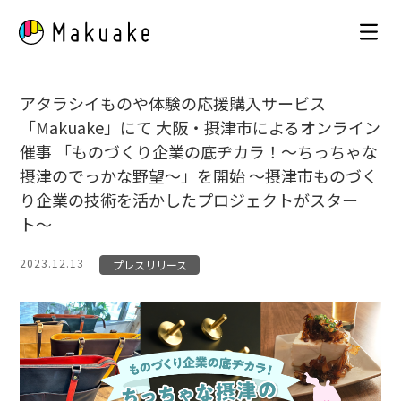
Skip
to
content
アタラシイものや体験の応援購入サービス
「Makuake」にて 大阪・摂津市によるオンライン
催事 「ものづくり企業の底ヂカラ！〜ちっちゃな
摂津のでっかな野望〜」を開始 〜摂津市ものづく
り企業の技術を活かしたプロジェクトがスター
ト〜
2023.12.13
プレスリリース